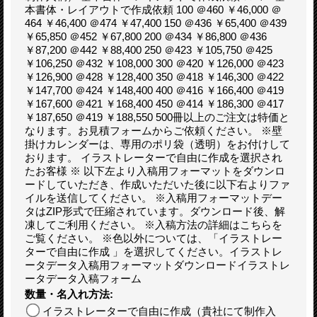
本書体・レイアウトで作成依頼 100 ＠460 ￥46,000 ＠
464 ￥46,400 ＠474 ￥47,400 150 ＠436 ￥65,400 ＠439
￥65,850 ＠452 ￥67,800 200 ＠434 ￥86,800 ＠436
￥87,200 ＠442 ￥88,400 250 ＠423 ￥105,750 ＠425
￥106,250 ＠432 ￥108,000 300 ＠420 ￥126,000 ＠423
￥126,900 ＠428 ￥128,400 350 ＠418 ￥146,300 ＠422
￥147,700 ＠424 ￥148,400 400 ＠416 ￥166,400 ＠419
￥167,600 ＠421 ￥168,400 450 ＠414 ￥186,300 ＠417
￥187,650 ＠419 ￥188,550 500冊以上のご注文は特価と
なります。お見積フォームからご依頼ください。 ※壁
掛けカレンダーは、専用のポリ袋（透明）をお付けして
おります。 イラストレーターで自由に作成を選択され
たお客様 ※ 以下左より入稿用フォーマットをダウンロ
ードしていただき、作成いただいた後に以下右よりファ
イルを送信してください。 ※入稿用フォーマットデー
タはZIP形式で圧縮されています。ダウンロード後、解
凍してご利用ください。 ※入稿方法の詳細はこちらを
ご覧ください。 ※色以外については、「イラストレー
ターで自由に作成 」を選択してください。イラストレ
ータデータ入稿用フォーマットダウンロードイラストレ
ータデータ入稿フォーム
数量・名入れ方法
:
イラストレーターで自由に作成（貴社にて制作入