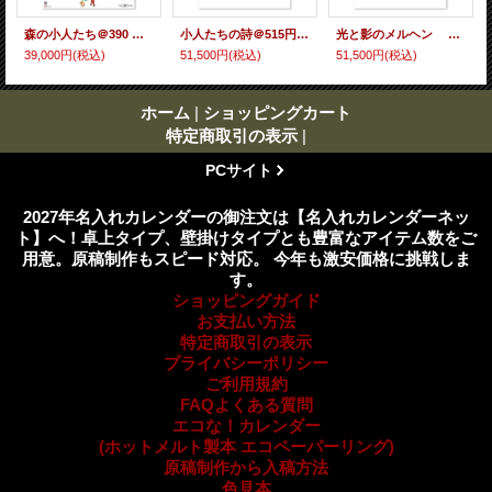
森の小人たち＠390 円〜（税込）
小人たちの詩＠515円〜(税込)
光と影のメルヘン ＠515円〜(税込)
39,000円
(税込)
51,500円
(税込)
51,500円
(税込)
ホーム
|
ショッピングカート
特定商取引の表示
|
PCサイト
2027年名入れカレンダーの御注文は【名入れカレンダーネッ
ト】へ！卓上タイプ、壁掛けタイプとも豊富なアイテム数をご
用意。原稿制作もスピード対応。 今年も激安価格に挑戦しま
す。
ショッピングガイド
お支払い方法
特定商取引の表示
プライバシーポリシー
ご利用規約
FAQよくある質問
エコな！カレンダー
(ホットメルト製本 エコペーパーリング)
原稿制作から入稿方法
色見本