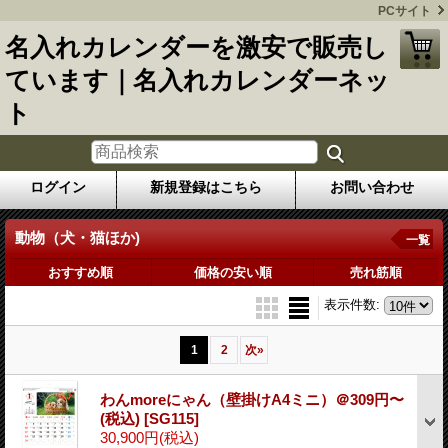
PCサイト
名入れカレンダーを激安で販売し
ています｜名入れカレンダーネッ
ト
ログイン
新規登録はこちら
お問い合わせ
動物（犬・猫ほか)
一覧
おすすめ順
価格の安い順
売れ筋順
表示件数
:
1
2
次
»
わんmoreにゃん（壁掛けA4ミニ）＠309円〜
(税込)
[SG115]
30,900円
(税込)