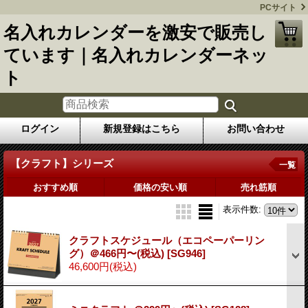
PCサイト
名入れカレンダーを激安で販売し
ています｜名入れカレンダーネッ
ト
ログイン
新規登録はこちら
お問い合わせ
【クラフト】シリーズ
一覧
おすすめ順
価格の安い順
売れ筋順
表示件数
:
クラフトスケジュール（エコペーパーリン
グ）＠466円〜(税込)
[SG946]
46,600円
(税込)