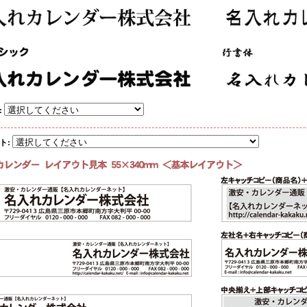
:
ト
: