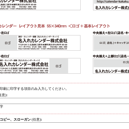
印刷に印字する項目のみ入力してください。
任意)
:
文字
コピー、スローガン
(任意)
: