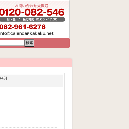
45]
。