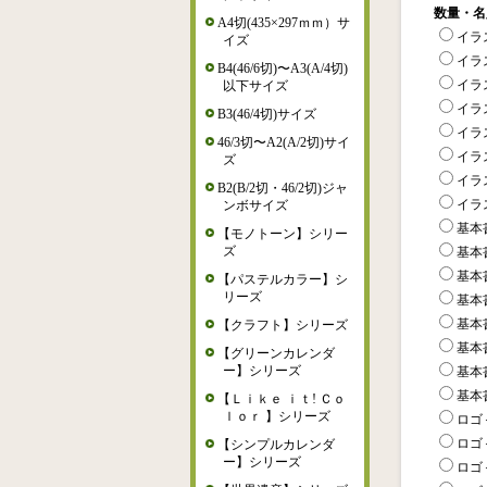
数量・名
A4切(435×297ｍｍ）サ
イラ
イズ
イラ
B4(46/6切)〜A3(A/4切)
イラ
以下サイズ
イラ
B3(46/4切)サイズ
イラ
46/3切〜A2(A/2切)サイ
イラ
ズ
イラ
B2(B/2切・46/2切)ジャ
イラ
ンボサイズ
基本書
【モノトーン】シリー
ズ
基本書
基本書
【パステルカラー】シ
リーズ
基本書
基本書
【クラフト】シリーズ
基本書
【グリーンカレンダ
ー】シリーズ
基本書
基本書
【Ｌｉｋｅ ｉｔ! Ｃｏ
ｌｏｒ 】シリーズ
ロゴ
ロゴ
【シンプルカレンダ
ー】シリーズ
ロゴ