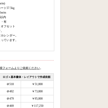
/m)
57.5kg
m/m
m以内
・・有
・オフセット
す。
なカレンダー。
とっています。
見積フォームよりご依頼ください
。
ロゴ＋基本書体・レイアウトで作成依頼
＠518
￥51,800
＠492
￥73,800
＠479
￥95,800
＠469
￥117,250