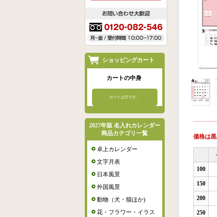
ショッピングカート
カートの中身
カートは空です。
2027年版 名入れカレンダー
商品カテゴリ一覧
価格は黒
卓上カレンダー
文字月表
100
日本風景
150
外国風景
200
動物（犬・猫ほか)
花・フラワー・イラス
250