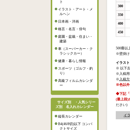
ト
300
イラスト・アート・メ
ルヘン
350
日本画・洋画
400
格言・名言・俳句
450
庭園・盆栽・住まい・
建築
500冊
車（スーパーカー・ク
ラシックカー）
※壁掛け
健康・暮らし情報
イラスト
※ 以下
スポーツ（ゴルフ・釣
り）
※入稿用
※
入稿方
高級フィルムカレンダ
※色以外
ー
◆下記「
(最上段
サイズ別 ・人気シリー
ださい)
ズ別 名入れカレンダー
イ
縦長カレンダー
B4(46/8切)以下 コンパ
クトサイズ