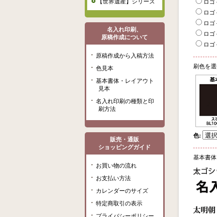
【世界遺産】シリーズ
ロゴ＋
ロゴ＋
ロゴ＋
名入れ印刷、
ロゴ＋
原稿作成について
ロゴ＋
原稿作成から入稿方法
刷色を選
色見本
基本書体・レイアウト
見本
名入れ印刷の種類と印
刷方法
色
:
販売・通販
ショッピングガイド
基本書体
お買い物の流れ
お支払い方法
カレンダーのサイズ
特定商取引の表示
プライバシーポリシー