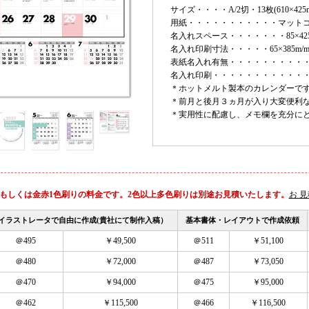
サイズ・・・・A/2切・13枚(610×425m
用紙・・・・・・・・・・・マットコート
名入れスペース・・・・・・・85×425
名入れ印刷寸法・・・・・65×385m/
表紙名入れ有無・・・・・・・・・
名入れ印刷・・・・・・・・・・・
＊ホットメルト製本のカレンダーで
＊前月と後月３ヵ月が入り大変便利
＊実用性に配慮し、メモ欄を充分に
もしくは金赤1色刷りの料金です。2色以上多色刷りは別途お見積いたします。
お 
イラストレータで自由に作成(貴社にて制作入稿）
基本書体・レイアウトで作成依頼
＠495
￥49,500
＠511
￥51,100
＠480
￥72,000
＠487
￥73,050
＠470
￥94,000
＠475
￥95,000
＠462
￥115,500
＠466
￥116,500