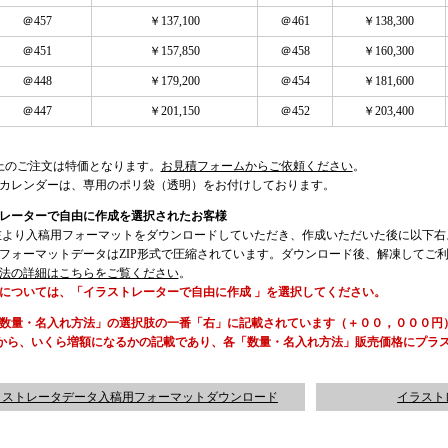
＠457
￥137,100
＠461
￥138,300
＠451
￥157,850
＠458
￥160,300
＠448
￥179,200
＠454
￥181,600
＠447
￥201,150
＠452
￥203,400
以上のご注文は特価となります。
お見積フォームからご依頼ください
。
カレンダーは、専用のポリ袋（透明）をお付けしております。
レーターで自由に作成を選択されたお客様
左より入稿用フォーマットをダウンロードしていただき、作成いただいた後に以下右
フォーマットデータはZIP形式で圧縮されています。ダウンロード後、解凍してご
法の詳細はこちらをご覧ください
。
については、「イラストレーターで自由に作成 」を選択してください。
数量・名入れ方法」の選択肢の一番「右」に記載されています（＋００，０００円
)から、いくら増額になるかの記載であり、各「数量・名入れ方法」販売価格にプラス
ラストレータデータ入稿用フォーマットダウンロード
イラスト